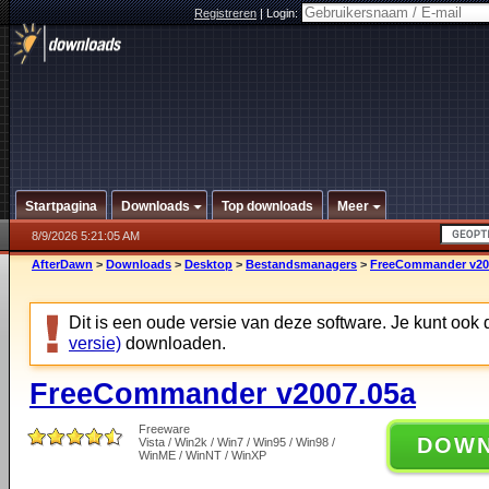
Registreren
|
Login:
Startpagina
Downloads
Top downloads
Meer
8/9/2026 5:21:05 AM
AfterDawn
>
Downloads
>
Desktop
>
Bestandsmanagers
>
FreeCommander v20
Dit is een oude versie van deze software. Je kunt ook
versie)
downloaden.
FreeCommander v2007.05a
Freeware
DOW
Vista / Win2k / Win7 / Win95 / Win98 /
WinME / WinNT / WinXP