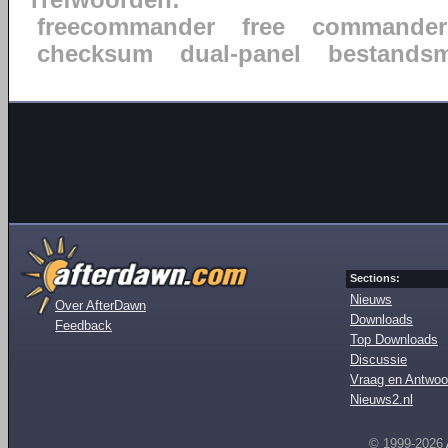
Trefwoorden:
freecommander
free
commander
checksum
dual-panel
bestands
Sections:
Nieuws
Over AfterDawn
Downloads
Feedback
Top Downloads
Discussie
Vraag en Antwoo
Nieuws2.nl
© 1999-2026