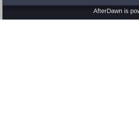
AfterDawn is p