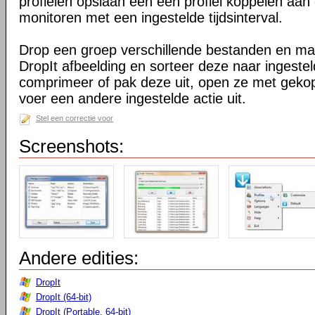
profielen opslaan een een profiel koppelen a
monitoren met een ingestelde tijdsinterval.
Drop een groep verschillende bestanden en m
DropIt afbeelding en sorteer deze naar ingest
comprimeer of pak deze uit, open ze met geko
voer een andere ingestelde actie uit.
Stel een correctie voor
Screenshots:
Andere edities:
DropIt
DropIt (64-bit)
DropIt (Portable, 64-bit)