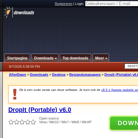
Registreren
|
Login:
Startpagina
Downloads
Top downloads
Meer
8/7/2026 6:38:59 PM
AfterDawn
>
Downloads
>
Desktop
>
Bestandsmanagers
>
DropIt (Portable) v6.
Dit is een oude versie van deze software. Je kunt ook de
v8.5.1 (laatste stabiele ve
DropIt (Portable) v6.0
Open source
DOW
Vista / Win10 / Win7 / Win8 / WinXP