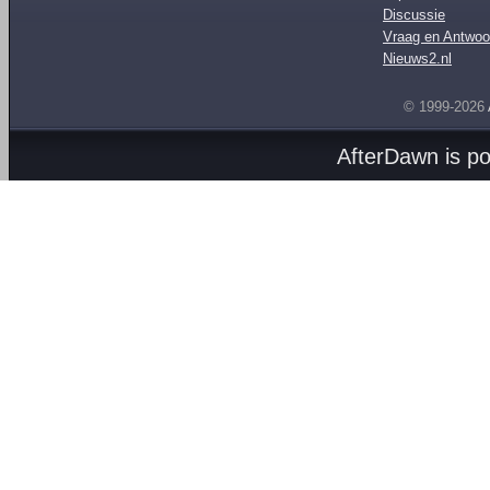
Discussie
Vraag en Antwoo
Nieuws2.nl
© 1999-2026
AfterDawn is p