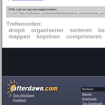
HTML code om naar deze pagina te linken:
Trefwoorden:
dropit
organiseren
sorteren
be
mappen
kopiëren
comprimeren
Sections:
Nieuws
Over AfterDawn
Downloads
Feedback
Top Downloads