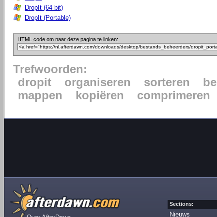
DropIt (64-bit)
DropIt (Portable)
HTML code om naar deze pagina te linken:
Trefwoorden:
dropit
organiseren
sorteren
be
mappen
kopiëren
comprimeren
Sections:
Nieuws