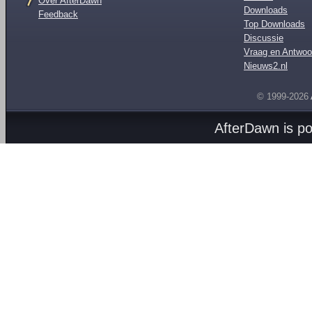
Over AfterDawn
Downloads
Feedback
Top Downloads
Discussie
Vraag en Antwoo
Nieuws2.nl
© 1999-2026
AfterDawn is p