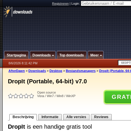
Registreren
|
Login:
Startpagina
Downloads
Top downloads
Meer
8/6/2026 8:11:42 PM
AfterDawn
>
Downloads
>
Desktop
>
Bestandsmanagers
>
DropIt (Portable, 64-b
DropIt (Portable, 64-bit) v7.0
Open source
GRAT
Vista / Win7 / Win8 / WinXP
Beschrijving
Informatie
Alle versies
Reviews
DropIt
is een handige gratis tool