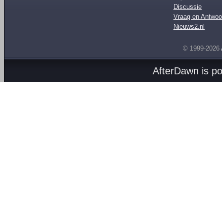
Discussie
Vraag en Antwoo
Nieuws2.nl
© 1999-2026
AfterDawn is p