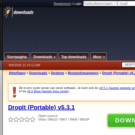
Registreren
|
Login:
Startpagina
Downloads
Top downloads
Meer
8/8/2026 11:14:12 AM
AfterDawn
>
Downloads
>
Desktop
>
Bestandsmanagers
>
DropIt (Portable) v5.
Dit is een oude versie van deze software. Je kunt ook de
v8.5.1 (laatste stabiele ve
of de
v6.0 Beta (laatste beta versie)
.
DropIt (Portable) v5.3.1
Open source
DOW
Vista / Win10 / Win7 / Win8 / WinXP