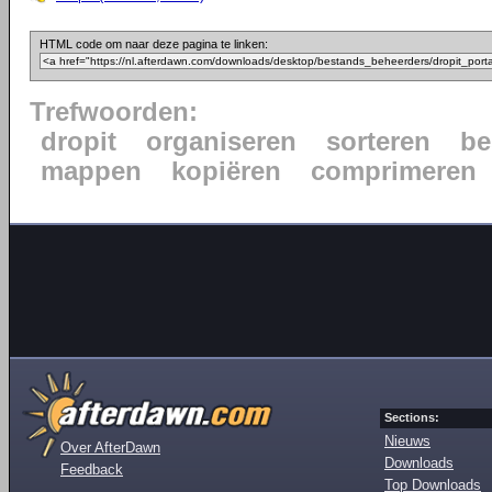
HTML code om naar deze pagina te linken:
Trefwoorden:
dropit
organiseren
sorteren
be
mappen
kopiëren
comprimeren
Sections:
Nieuws
Over AfterDawn
Downloads
Feedback
Top Downloads