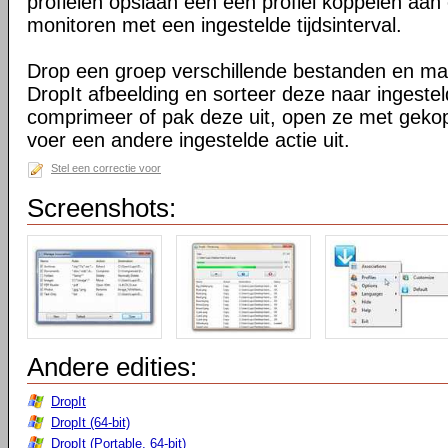
profielen opslaan een een profiel koppelen a
monitoren met een ingestelde tijdsinterval.
Drop een groep verschillende bestanden en m
DropIt afbeelding en sorteer deze naar ingest
comprimeer of pak deze uit, open ze met geko
voer een andere ingestelde actie uit.
Stel een correctie voor
Screenshots:
Andere edities:
DropIt
DropIt (64-bit)
DropIt (Portable, 64-bit)