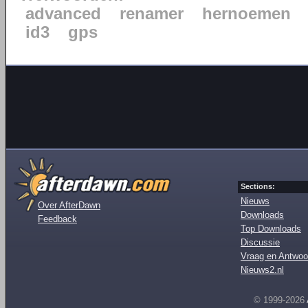
advanced
renamer
hernoemen
id3
gps
Sections:
Nieuws
Over AfterDawn
Downloads
Feedback
Top Downloads
Discussie
Vraag en Antwoo
Nieuws2.nl
© 1999-2026