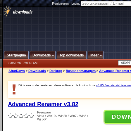
Registreren
|
Login:
Startpagina
Downloads
Top downloads
Meer
8/8/2026 5:20:16 AM
AfterDawn
>
Downloads
>
Desktop
>
Bestandsmanagers
>
Advanced Renamer v
Dit is een oude versie van deze software. Je kunt ook de
v3.85 (laatste stabiele ver
Advanced Renamer v3.82
Freeware
DOW
Vista / Win10 / Win2k / Win7 / Win8 /
WinXP