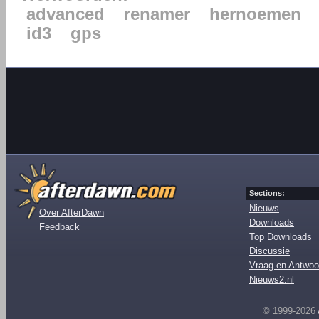
advanced
renamer
hernoemen
id3
gps
Sections:
Nieuws
Over AfterDawn
Downloads
Feedback
Top Downloads
Discussie
Vraag en Antwoo
Nieuws2.nl
© 1999-2026