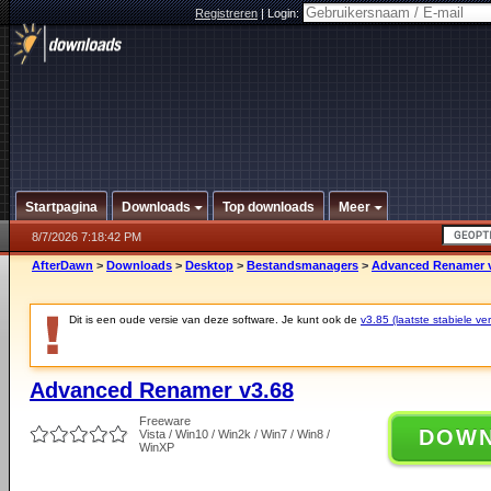
Registreren
|
Login:
Startpagina
Downloads
Top downloads
Meer
8/7/2026 7:18:42 PM
AfterDawn
>
Downloads
>
Desktop
>
Bestandsmanagers
>
Advanced Renamer v
Dit is een oude versie van deze software. Je kunt ook de
v3.85 (laatste stabiele ver
Advanced Renamer v3.68
Freeware
DOW
Vista / Win10 / Win2k / Win7 / Win8 /
WinXP