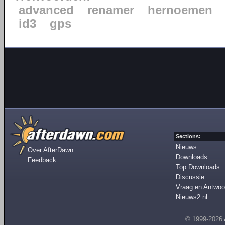
advanced
renamer
hernoemen
id3
gps
Sections:
Nieuws
Over AfterDawn
Downloads
Feedback
Top Downloads
Discussie
Vraag en Antwoo
Nieuws2.nl
© 1999-2026