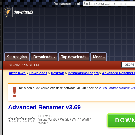
Registreren
|
Login:
Startpagina
Downloads
Top downloads
Meer
8/6/2026 5:37:46 PM
AfterDawn
>
Downloads
>
Desktop
>
Bestandsmanagers
>
Advanced Renamer v
Dit is een oude versie van deze software. Je kunt ook de
v3.85 (laatste stabiele ver
Advanced Renamer v3.69
Freeware
DOW
Vista / Win10 / Win2k / Win7 / Win8 /
WinXP