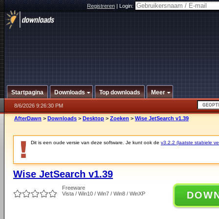
Registreren
|
Login:
Startpagina
Downloads
Top downloads
Meer
8/6/2026 9:26:30 PM
AfterDawn
>
Downloads
>
Desktop
>
Zoeken
>
Wise JetSearch v1.39
Dit is een oude versie van deze software. Je kunt ook de
v3.2.2 (laatste stabiele ve
Wise JetSearch v1.39
Freeware
DOW
Vista / Win10 / Win7 / Win8 / WinXP