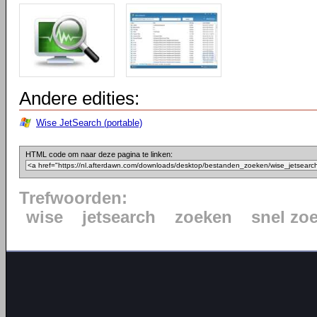
Andere edities:
Wise JetSearch (portable)
HTML code om naar deze pagina te linken:
Trefwoorden:
wise
jetsearch
zoeken
snel zo