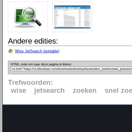
Andere edities:
Wise JetSearch (portable)
HTML code om naar deze pagina te linken:
Trefwoorden:
wise
jetsearch
zoeken
snel zo