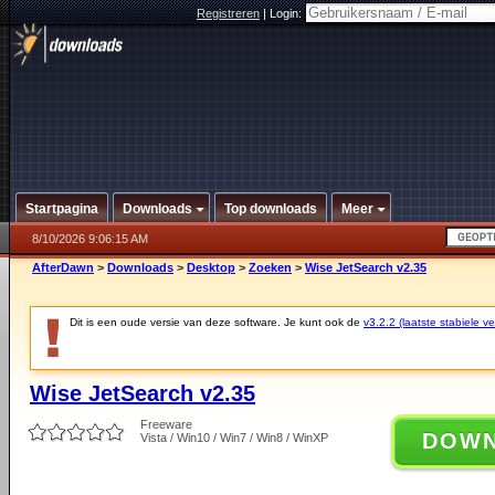
Registreren
|
Login:
Startpagina
Downloads
Top downloads
Meer
8/10/2026 9:06:15 AM
AfterDawn
>
Downloads
>
Desktop
>
Zoeken
>
Wise JetSearch v2.35
Dit is een oude versie van deze software. Je kunt ook de
v3.2.2 (laatste stabiele ve
Wise JetSearch v2.35
Freeware
DOW
Vista / Win10 / Win7 / Win8 / WinXP