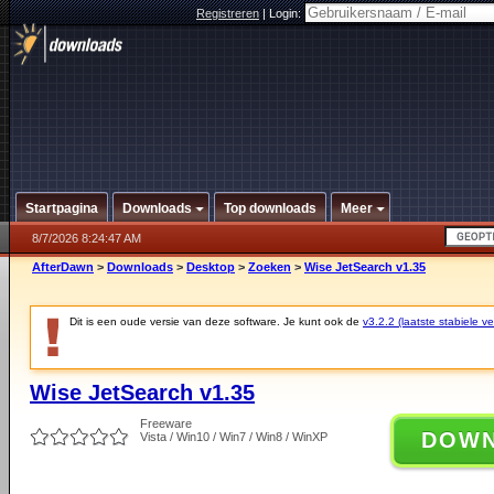
Registreren
|
Login:
Startpagina
Downloads
Top downloads
Meer
8/7/2026 8:24:47 AM
AfterDawn
>
Downloads
>
Desktop
>
Zoeken
>
Wise JetSearch v1.35
Dit is een oude versie van deze software. Je kunt ook de
v3.2.2 (laatste stabiele ve
Wise JetSearch v1.35
Freeware
DOW
Vista / Win10 / Win7 / Win8 / WinXP