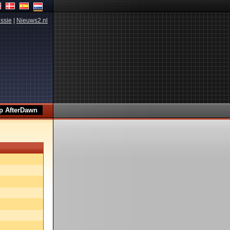
ssie
|
Nieuws2.nl