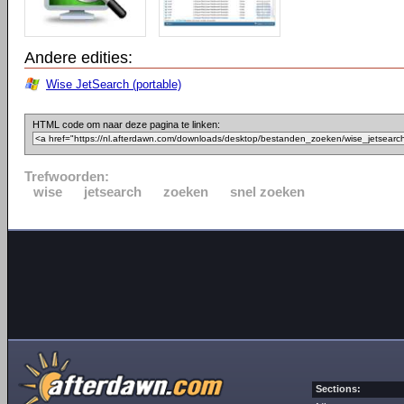
Andere edities:
Wise JetSearch (portable)
HTML code om naar deze pagina te linken:
Trefwoorden:
wise
jetsearch
zoeken
snel zoeken
Sections: