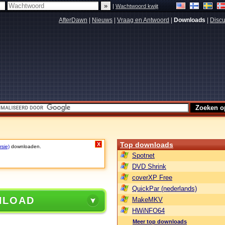
|
Wachtwoord kwijt
AfterDawn
|
Nieuws
|
Vraag en Antwoord
|
Downloads
|
Discu
Top downloads
X
rsie)
downloaden.
Spotnet
DVD Shrink
coverXP Free
QuickPar (nederlands)
NLOAD
MakeMKV
HWiNFO64
Meer top downloads