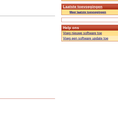
Laatste toevoegingen
Meer laatste toevoegingen
Help ons
Voeg nieuwe software toe
Voeg een software update toe