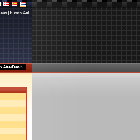
ssie
|
Nieuws2.nl