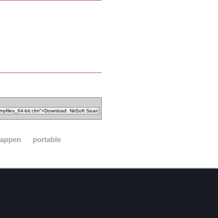
appen
portable