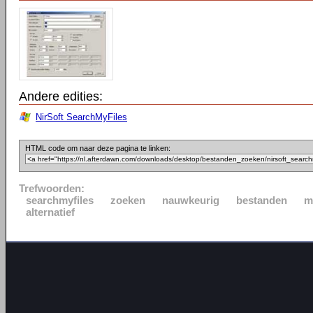
Andere edities:
NirSoft SearchMyFiles
HTML code om naar deze pagina te linken:
Trefwoorden:
searchmyfiles
zoeken
nauwkeurig
bestanden
m
alternatief