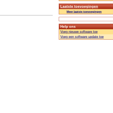
Laatste toevoegingen
Meer laatste toevoegingen
Help ons
Voeg nieuwe software toe
Voeg een software update toe