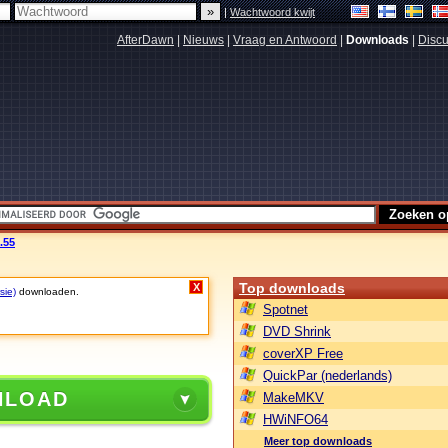
|
Wachtwoord kwijt
AfterDawn
|
Nieuws
|
Vraag en Antwoord
|
Downloads
|
Discu
.55
Top downloads
X
sie)
downloaden.
Spotnet
DVD Shrink
coverXP Free
QuickPar (nederlands)
NLOAD
MakeMKV
HWiNFO64
Meer top downloads