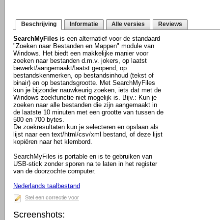
Beschrijving
Informatie
Alle versies
Reviews
SearchMyFiles
is een alternatief voor de standaard
"Zoeken naar Bestanden en Mappen" module van
Windows. Het biedt een makkelijke manier voor
zoeken naar bestanden d.m.v. jokers, op laatst
bewerkt/aangemaakt/laatst geopend, op
bestandskenmerken, op bestandsinhoud (tekst of
binair) en op bestandsgrootte. Met SearchMyFiles
kun je bijzonder nauwkeurig zoeken, iets dat met de
Windows zoekfunctie niet mogelijk is. Bijv.: Kun je
zoeken naar alle bestanden die zijn aangemaakt in
de laatste 10 minuten met een grootte van tussen de
500 en 700 bytes.
De zoekresultaten kun je selecteren en opslaan als
lijst naar een text/html/csv/xml bestand, of deze lijst
kopiëren naar het klembord.
SearchMyFiles is portable en is te gebruiken van
USB-stick zonder sporen na te laten in het register
van de doorzochte computer.
Nederlands taalbestand
Stel een correctie voor
Screenshots: