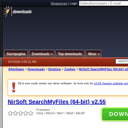
Registreren
|
Login:
Startpagina
Downloads
Top downloads
Meer
8/7/2026 3:05:11 AM
AfterDawn
>
Downloads
>
Desktop
>
Zoeken
>
NirSoft SearchMyFiles (64-bit) v2
Dit is een oude versie van deze software. Je kunt ook de
v3.06 (laatste stabiele ver
NirSoft SearchMyFiles (64-bit) v2.55
Freeware
DOW
Vista / Win10 / Win7 / Win8 / WinXP