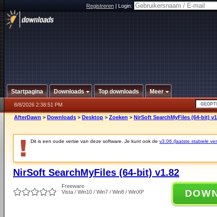
Registreren
|
Login:
Startpagina
Downloads
Top downloads
Meer
8/8/2026 2:38:51 PM
AfterDawn
>
Downloads
>
Desktop
>
Zoeken
>
NirSoft SearchMyFiles (64-bit) v1
Dit is een oude versie van deze software. Je kunt ook de
v3.06 (laatste stabiele ver
NirSoft SearchMyFiles (64-bit) v1.82
Freeware
DOW
Vista / Win10 / Win7 / Win8 / WinXP