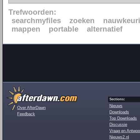
Trefwoorden:
searchmyfiles
zoeken
nauwkeur
mappen
portable
alternatief
Sections:
Nieuws
Over AfterDawn
Downloads
Feedback
Top Downloads
Discussie
Vraag en Antwoo
Nieuws2.nl