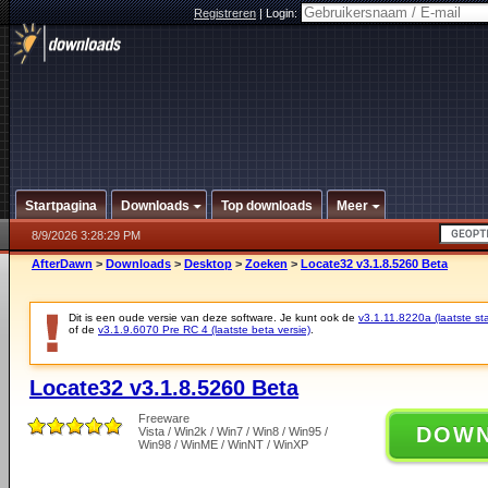
Registreren
|
Login:
Startpagina
Downloads
Top downloads
Meer
8/9/2026 3:28:29 PM
AfterDawn
>
Downloads
>
Desktop
>
Zoeken
>
Locate32 v3.1.8.5260 Beta
Dit is een oude versie van deze software. Je kunt ook de
v3.1.11.8220a (laatste sta
of de
v3.1.9.6070 Pre RC 4 (laatste beta versie)
.
Locate32 v3.1.8.5260 Beta
Freeware
DOW
Vista / Win2k / Win7 / Win8 / Win95 /
Win98 / WinME / WinNT / WinXP