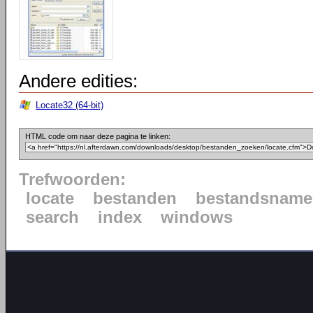
Andere edities:
Locate32 (64-bit)
HTML code om naar deze pagina te linken:
Trefwoorden:
locate
bestanden
bestandsname
search
index
windows