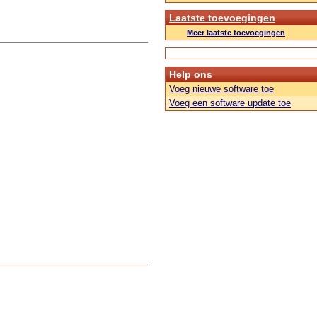
Laatste toevoegingen
Meer laatste toevoegingen
Help ons
Voeg nieuwe software toe
Voeg een software update toe