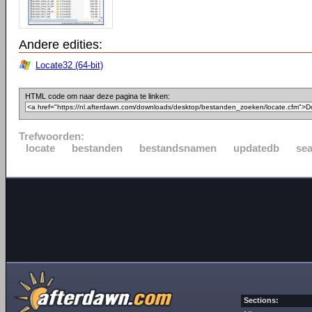
Andere edities:
Locate32 (64-bit)
HTML code om naar deze pagina te linken:
Trefwoorden:
locate
bestanden
bestandsnamen
updatedb
se
Sections: