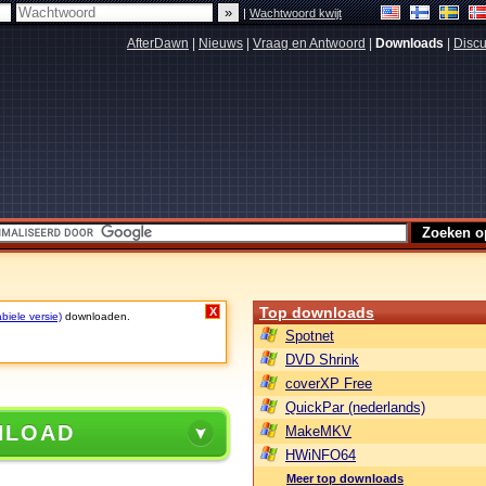
|
Wachtwoord kwijt
AfterDawn
|
Nieuws
|
Vraag en Antwoord
|
Downloads
|
Discu
Top downloads
X
biele versie)
downloaden.
Spotnet
DVD Shrink
coverXP Free
QuickPar (nederlands)
NLOAD
MakeMKV
HWiNFO64
Meer top downloads