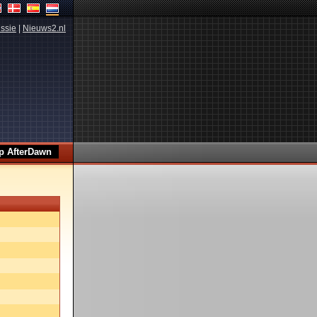
ssie
|
Nieuws2.nl