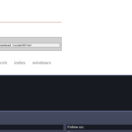
arch
index
windows
Follow us: