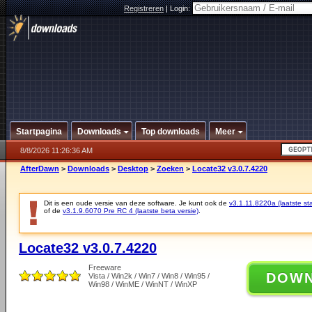
Registreren
|
Login:
Startpagina
Downloads
Top downloads
Meer
8/8/2026 11:26:36 AM
AfterDawn
>
Downloads
>
Desktop
>
Zoeken
>
Locate32 v3.0.7.4220
Dit is een oude versie van deze software. Je kunt ook de
v3.1.11.8220a (laatste sta
of de
v3.1.9.6070 Pre RC 4 (laatste beta versie)
.
Locate32 v3.0.7.4220
Freeware
DOW
Vista / Win2k / Win7 / Win8 / Win95 /
Win98 / WinME / WinNT / WinXP