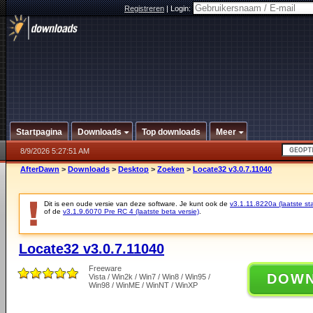
Registreren
|
Login:
Startpagina
Downloads
Top downloads
Meer
8/9/2026 5:27:51 AM
AfterDawn
>
Downloads
>
Desktop
>
Zoeken
>
Locate32 v3.0.7.11040
Dit is een oude versie van deze software. Je kunt ook de
v3.1.11.8220a (laatste sta
of de
v3.1.9.6070 Pre RC 4 (laatste beta versie)
.
Locate32 v3.0.7.11040
Freeware
DOW
Vista / Win2k / Win7 / Win8 / Win95 /
Win98 / WinME / WinNT / WinXP