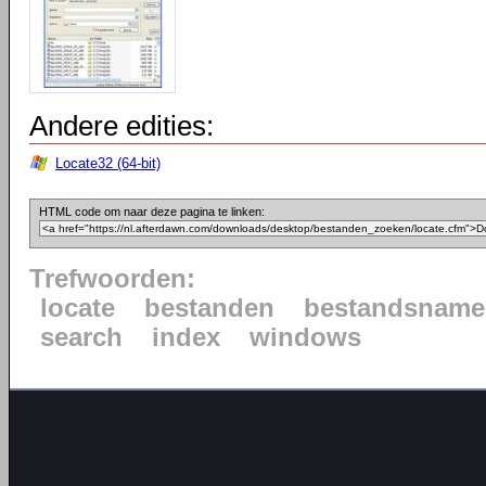
Andere edities:
Locate32 (64-bit)
HTML code om naar deze pagina te linken:
Trefwoorden:
locate
bestanden
bestandsname
search
index
windows