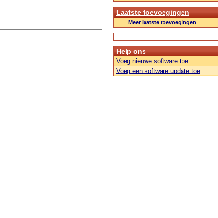
Laatste toevoegingen
Meer laatste toevoegingen
Help ons
Voeg nieuwe software toe
Voeg een software update toe