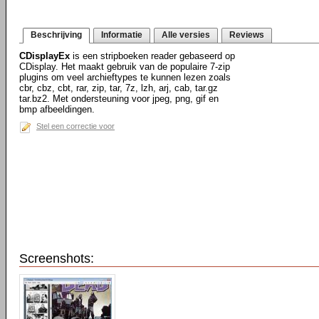
Beschrijving
Informatie
Alle versies
Reviews
CDisplayEx
is een stripboeken reader gebaseerd op
CDisplay. Het maakt gebruik van de populaire 7-zip
plugins om veel archieftypes te kunnen lezen zoals
cbr, cbz, cbt, rar, zip, tar, 7z, lzh, arj, cab, tar.gz
tar.bz2. Met ondersteuning voor jpeg, png, gif en
bmp afbeeldingen.
Stel een correctie voor
Screenshots: