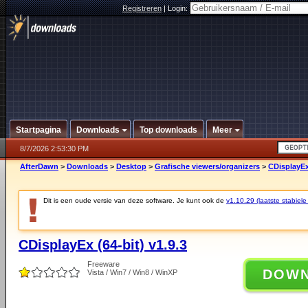
Registreren
|
Login:
Startpagina
Downloads
Top downloads
Meer
8/7/2026 2:53:30 PM
AfterDawn
>
Downloads
>
Desktop
>
Grafische viewers/organizers
>
CDisplayEx 
Dit is een oude versie van deze software. Je kunt ook de
v1.10.29 (laatste stabiele
CDisplayEx (64-bit) v1.9.3
Freeware
DOW
Vista / Win7 / Win8 / WinXP