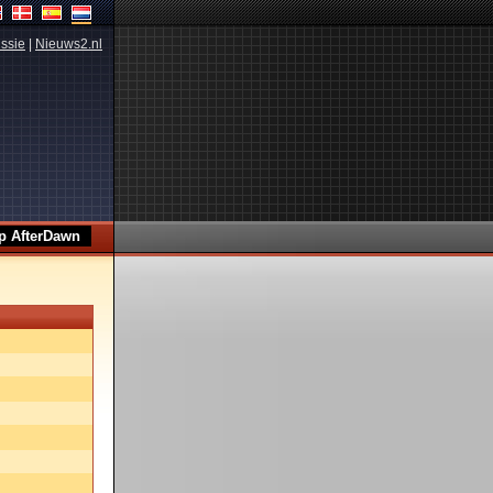
ssie
|
Nieuws2.nl