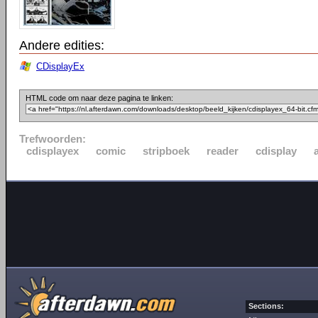
Andere edities:
CDisplayEx
HTML code om naar deze pagina te linken:
Trefwoorden:
cdisplayex
comic
stripboek
reader
cdisplay
Sections: