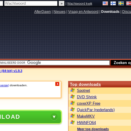
|
Wachtwoord kwijt
AfterDawn
|
Nieuws
|
Vraag en Antwoord
|
Downloads
|
Discu
(64-bit) v1.9.3
Top downloads
X
 versie)
downloaden.
Spotnet
DVD Shrink
coverXP Free
QuickPar (nederlands)
NLOAD
MakeMKV
HWiNFO64
Meer top downloads