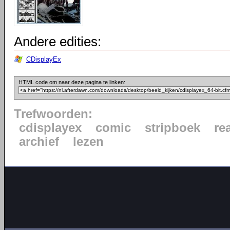
Andere edities:
CDisplayEx
HTML code om naar deze pagina te linken:
Trefwoorden:
cdisplayex
comic
stripboek
re
archief
lezen