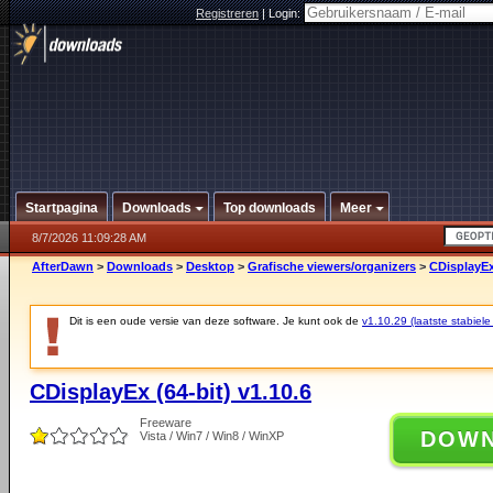
Registreren
|
Login:
Startpagina
Downloads
Top downloads
Meer
8/7/2026 11:09:28 AM
AfterDawn
>
Downloads
>
Desktop
>
Grafische viewers/organizers
>
CDisplayEx 
Dit is een oude versie van deze software. Je kunt ook de
v1.10.29 (laatste stabiele
CDisplayEx (64-bit) v1.10.6
Freeware
DOW
Vista / Win7 / Win8 / WinXP