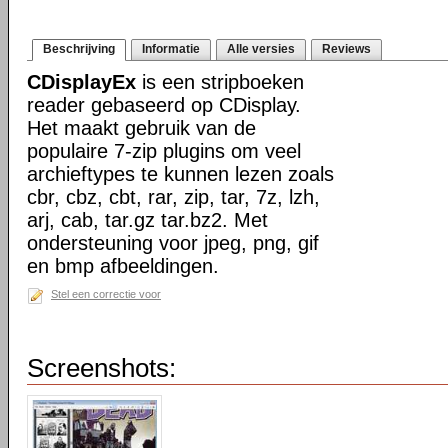
Beschrijving
Informatie
Alle versies
Reviews
CDisplayEx
is een stripboeken
reader gebaseerd op CDisplay.
Het maakt gebruik van de
populaire 7-zip plugins om veel
archieftypes te kunnen lezen zoals
cbr, cbz, cbt, rar, zip, tar, 7z, lzh,
arj, cab, tar.gz tar.bz2. Met
ondersteuning voor jpeg, png, gif
en bmp afbeeldingen.
Stel een correctie voor
Screenshots: