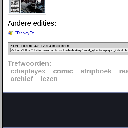
Andere edities:
CDisplayEx
HTML code om naar deze pagina te linken:
Trefwoorden:
cdisplayex
comic
stripboek
re
archief
lezen