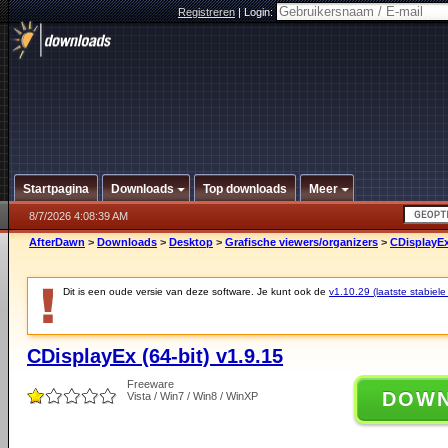
Registreren
|
Login:
Startpagina
Downloads
Top downloads
Meer
8/7/2026 4:08:39 AM
AfterDawn
>
Downloads
>
Desktop
>
Grafische viewers/organizers
>
CDisplayEx 
Dit is een oude versie van deze software. Je kunt ook de
v1.10.29 (laatste stabiele
CDisplayEx (64-bit) v1.9.15
Freeware
DOW
Vista / Win7 / Win8 / WinXP