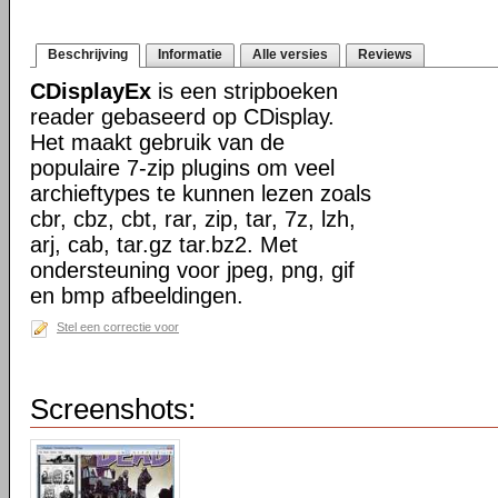
Beschrijving
Informatie
Alle versies
Reviews
CDisplayEx
is een stripboeken
reader gebaseerd op CDisplay.
Het maakt gebruik van de
populaire 7-zip plugins om veel
archieftypes te kunnen lezen zoals
cbr, cbz, cbt, rar, zip, tar, 7z, lzh,
arj, cab, tar.gz tar.bz2. Met
ondersteuning voor jpeg, png, gif
en bmp afbeeldingen.
Stel een correctie voor
Screenshots: