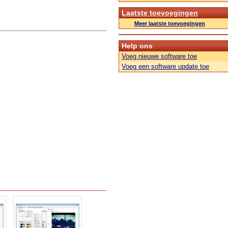
Laatste toevoegingen
Meer laatste toevoegingen
Help ons
Voeg nieuwe software toe
Voeg een software update toe