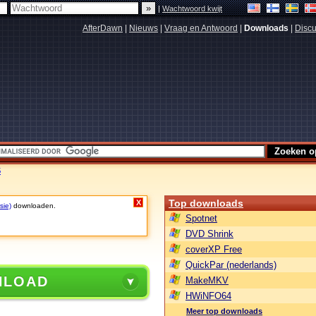
|
Wachtwoord kwijt
AfterDawn
|
Nieuws
|
Vraag en Antwoord
|
Downloads
|
Discu
5
Top downloads
X
sie)
downloaden.
Spotnet
DVD Shrink
coverXP Free
QuickPar (nederlands)
NLOAD
MakeMKV
HWiNFO64
Meer top downloads