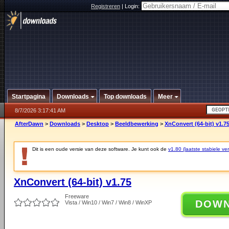
Registreren
|
Login:
Startpagina
Downloads
Top downloads
Meer
8/7/2026 3:17:41 AM
AfterDawn
>
Downloads
>
Desktop
>
Beeldbewerking
>
XnConvert (64-bit) v1.7
Dit is een oude versie van deze software. Je kunt ook de
v1.80 (laatste stabiele ver
XnConvert (64-bit) v1.75
Freeware
DOW
Vista / Win10 / Win7 / Win8 / WinXP