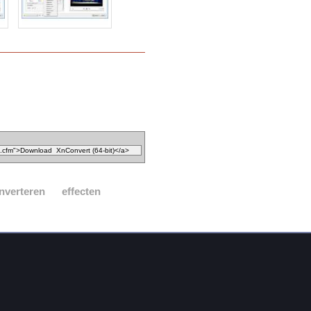
nverteren
effecten