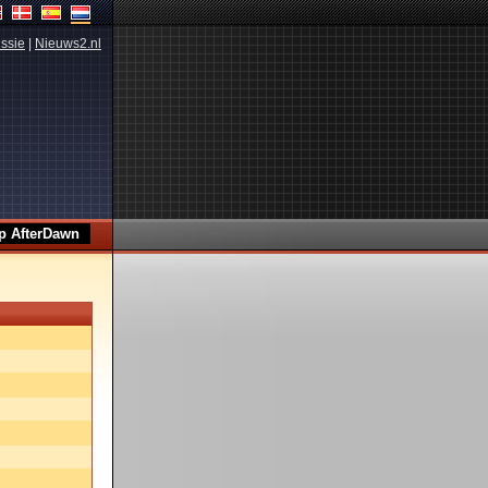
ssie
|
Nieuws2.nl