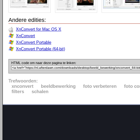
Andere edities:
XnConvert for Mac OS X
XnConvert
XnConvert Portable
XnConvert Portable (64-bit)
HTML code om naar deze pagina te linken:
Trefwoorden:
xnconvert
beeldbewerking
foto verbeteren
foto co
filters
schalen