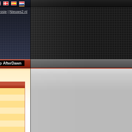
ssie
|
Nieuws2.nl