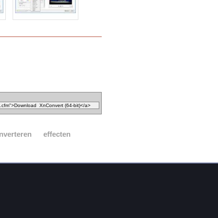
nverteren
effecten