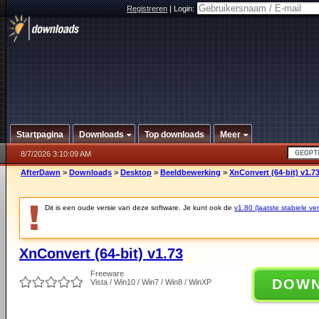
Registreren
|
Login:
Startpagina
Downloads
Top downloads
Meer
8/7/2026 3:10:09 AM
AfterDawn
>
Downloads
>
Desktop
>
Beeldbewerking
>
XnConvert (64-bit) v1.7
Dit is een oude versie van deze software. Je kunt ook de
v1.80 (laatste stabiele ver
XnConvert (64-bit) v1.73
Freeware
DOW
Vista / Win10 / Win7 / Win8 / WinXP