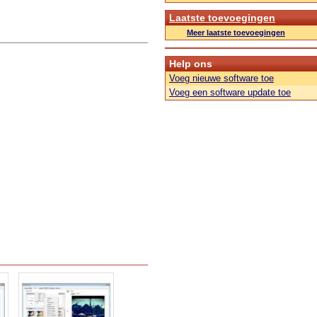
Laatste toevoegingen
Meer laatste toevoegingen
Help ons
Voeg nieuwe software toe
Voeg een software update toe