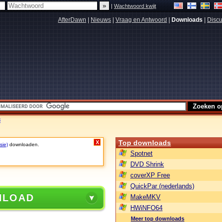
|
Wachtwoord kwijt
AfterDawn
|
Nieuws
|
Vraag en Antwoord
|
Downloads
|
Discu
3
Top downloads
X
sie)
downloaden.
Spotnet
DVD Shrink
coverXP Free
QuickPar (nederlands)
NLOAD
MakeMKV
HWiNFO64
Meer top downloads