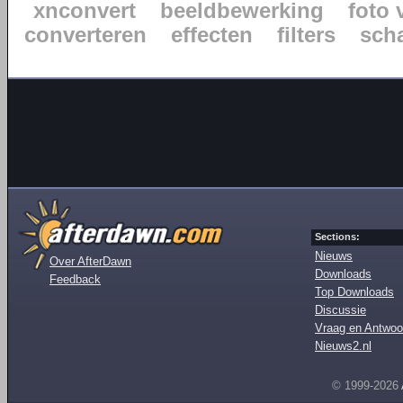
xnconvert
beeldbewerking
foto 
converteren
effecten
filters
sch
Sections:
Nieuws
Over AfterDawn
Downloads
Feedback
Top Downloads
Discussie
Vraag en Antwoo
Nieuws2.nl
© 1999-2026