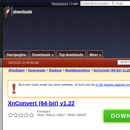
Registreren
|
Login:
Startpagina
Downloads
Top downloads
Meer
8/8/2026 12:48:48 AM
AfterDawn
>
Downloads
>
Desktop
>
Beeldbewerking
>
XnConvert (64-bit) v1.2
Dit is een oude versie van deze software. Je kunt ook de
v1.80 (laatste stabiele ver
XnConvert (64-bit) v1.22
Freeware
DOW
Vista / Win10 / Win7 / Win8 / WinXP