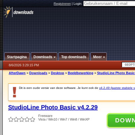
Registreren
|
Login:
Startpagina
Downloads
Top downloads
Meer
8/6/2026 3:29:15 PM
AfterDawn
>
Downloads
>
Desktop
>
Beeldbewerking
>
StudioLine Photo Basic 
Dit is een oude versie van deze software. Je kunt ook de
v4.2.49 (laatste stabiele v
StudioLine Photo Basic v4.2.29
Freeware
DOW
Vista / Win10 / Win7 / Win8 / WinXP