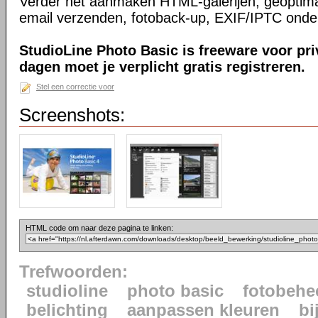
Verder het aanmaken HTML-galerijen, geoptimal
email verzenden, fotoback-up, EXIF/IPTC onde
StudioLine Photo Basic is freeware voor pr
dagen moet je verplicht gratis registreren.
Stel een correctie voor
Screenshots:
HTML code om naar deze pagina te linken:
Trefwoorden:
studioline
photo basic
fotobehe
belichting
aanpassen kleuren
bi