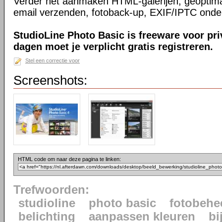
Verder het aanmaken HTML-galerijen, geoptimal
email verzenden, fotoback-up, EXIF/IPTC onde
StudioLine Photo Basic is freeware voor pr
dagen moet je verplicht gratis registreren.
Stel een correctie voor
Screenshots:
HTML code om naar deze pagina te linken:
Trefwoorden:
studioline
photo basic
fotobehe
belichting
aanpassen kleuren
bi