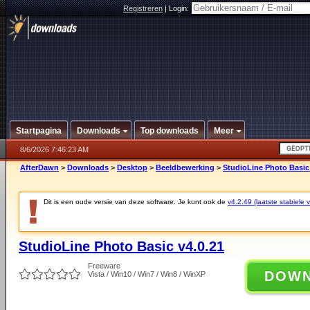
Registreren
|
Login:
Startpagina
Downloads
Top downloads
Meer
8/6/2026 7:46:23 AM
AfterDawn
>
Downloads
>
Desktop
>
Beeldbewerking
>
StudioLine Photo Basic 
Dit is een oude versie van deze software. Je kunt ook de
v4.2.49 (laatste stabiele v
StudioLine Photo Basic v4.0.21
Freeware
DOW
Vista / Win10 / Win7 / Win8 / WinXP