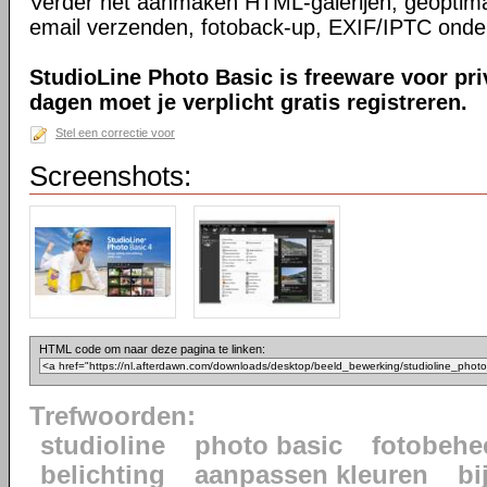
Verder het aanmaken HTML-galerijen, geoptimal
email verzenden, fotoback-up, EXIF/IPTC onde
StudioLine Photo Basic is freeware voor pr
dagen moet je verplicht gratis registreren.
Stel een correctie voor
Screenshots:
HTML code om naar deze pagina te linken:
Trefwoorden:
studioline
photo basic
fotobehe
belichting
aanpassen kleuren
bi