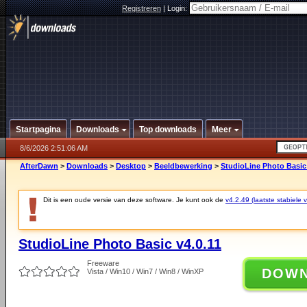
Registreren
|
Login:
Startpagina
Downloads
Top downloads
Meer
8/6/2026 2:51:06 AM
AfterDawn
>
Downloads
>
Desktop
>
Beeldbewerking
>
StudioLine Photo Basic 
Dit is een oude versie van deze software. Je kunt ook de
v4.2.49 (laatste stabiele v
StudioLine Photo Basic v4.0.11
Freeware
DOW
Vista / Win10 / Win7 / Win8 / WinXP