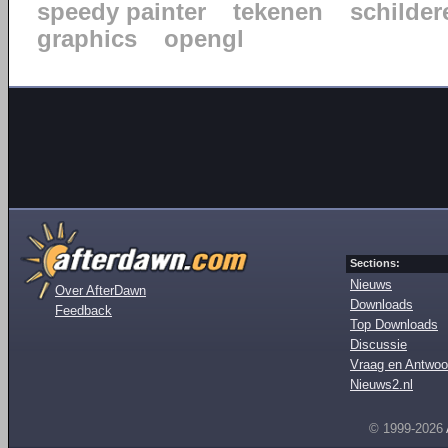
speedy painter
tekenen
schilder
graphics
opengl
Sections:
Nieuws
Over AfterDawn
Downloads
Feedback
Top Downloads
Discussie
Vraag en Antwoo
Nieuws2.nl
© 1999-2026