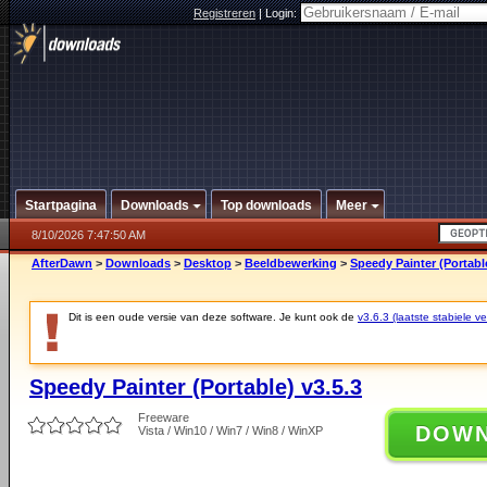
Registreren
|
Login:
Startpagina
Downloads
Top downloads
Meer
8/10/2026 7:47:50 AM
AfterDawn
>
Downloads
>
Desktop
>
Beeldbewerking
>
Speedy Painter (Portable
Dit is een oude versie van deze software. Je kunt ook de
v3.6.3 (laatste stabiele ve
Speedy Painter (Portable) v3.5.3
Freeware
DOW
Vista / Win10 / Win7 / Win8 / WinXP