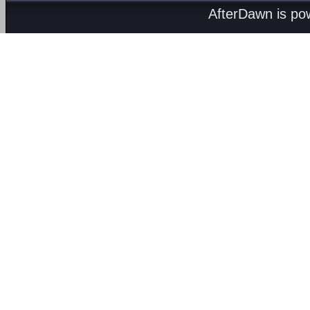
AfterDawn is p