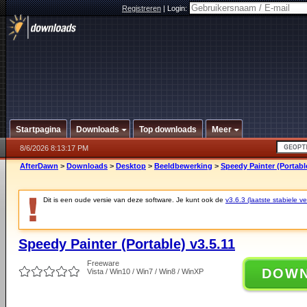
Registreren
|
Login:
Startpagina
Downloads
Top downloads
Meer
8/6/2026 8:13:17 PM
AfterDawn
>
Downloads
>
Desktop
>
Beeldbewerking
>
Speedy Painter (Portable
Dit is een oude versie van deze software. Je kunt ook de
v3.6.3 (laatste stabiele ve
Speedy Painter (Portable) v3.5.11
Freeware
DOW
Vista / Win10 / Win7 / Win8 / WinXP