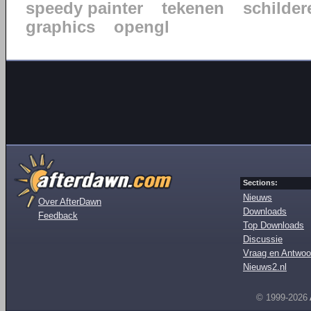
speedy painter
tekenen
schilder
graphics
opengl
Sections:
Nieuws
Over AfterDawn
Downloads
Feedback
Top Downloads
Discussie
Vraag en Antwoo
Nieuws2.nl
© 1999-2026