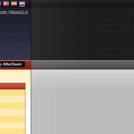
ssie
|
Nieuws2.nl