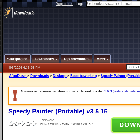
Registreren
|
Login:
Startpagina
Downloads
Top downloads
Meer
8/6/2026 4:36:15 PM
AfterDawn
>
Downloads
>
Desktop
>
Beeldbewerking
>
Speedy Painter (Portable
Dit is een oude versie van deze software. Je kunt ook de
v3.6.3 (laatste stabiele ve
Speedy Painter (Portable) v3.5.15
Freeware
DOW
Vista / Win10 / Win7 / Win8 / WinXP