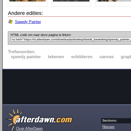
Andere edities:
Speedy Painter
HTML code om naar deze pagina te linken:
Trefwoorden:
speedy painter
tekenen
schilderen
canvas
grap
Sections:
Nieuws
Over AfterDawn