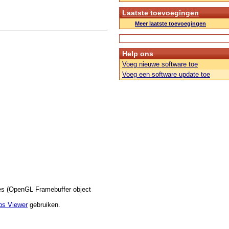
Laatste toevoegingen
Meer laatste toevoegingen
Help ons
Voeg nieuwe software toe
Voeg een software update toe
ies (OpenGL Framebuffer object
s Viewer
gebruiken.