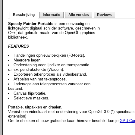
Beschrijving
Informatie
Alle versies
Reviews
Speedy Painter Portable
is een eenvoudig en
lichtgewicht digitaal schilder software, geschreven in
C++, dat gebruikt maakt van de OpenGL graphics
bibliotheek.
FEATURES
Handelingen opnieuw bekijken (F3-toets).
Meerdere lagen.
Onderstening voor lijndikte en transparantie
d.m.v. pendruksterkte (Wacom).
Exporteren tekenproces als videobestand.
Afspelen van het tekenproces.
Laden/opslaan telenprocessen van/naar een
bestand.
Canvas flip/rotatie.
Selectieve maskers.
Portable, uitpakken en draaien.
Vereist een videokaart met onderstening voor OpenGL 3.0 (*) specificat
extension)
Om te checken of jouw grafische kaart hierover beschikt kun je
GPU Cap