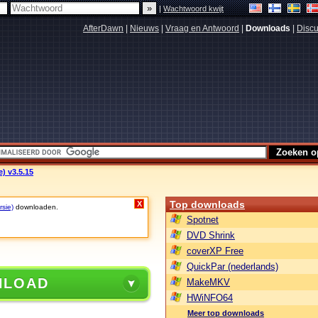
|
Wachtwoord kwijt
AfterDawn
|
Nieuws
|
Vraag en Antwoord
|
Downloads
|
Discu
) v3.5.15
Top downloads
X
rsie)
downloaden.
Spotnet
DVD Shrink
coverXP Free
QuickPar (nederlands)
NLOAD
MakeMKV
HWiNFO64
Meer top downloads