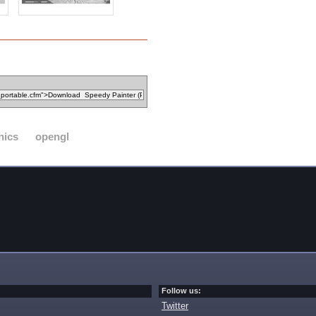
hics
opengl
Follow us:
Twitter