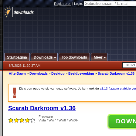
Registreren
|
Login:
Startpagina
Downloads
Top downloads
Meer
8/8/2026 11:10:37 AM
AfterDawn
>
Downloads
>
Desktop
>
Beeldbewerking
>
Scarab Darkroom v1.36
Dit is een oude versie van deze software. Je kunt ook de
v2.13 (laatste stabiele ver
Scarab Darkroom v1.36
Freeware
DOW
Vista / Win7 / Win8 / WinXP