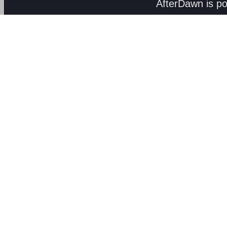
AfterDawn is p