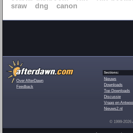
sraw
dng
canon
Sections:
Nieuws
Over AfterDawn
Downloads
Feedback
Top Downloads
Discussie
Vraag en Antwoo
Nieuws2.nl
© 1999-2026