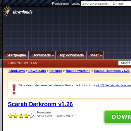
Registreren
|
Login:
Startpagina
Downloads
Top downloads
Meer
8/8/2026 6:03:31 AM
AfterDawn
>
Downloads
>
Desktop
>
Beeldbewerking
>
Scarab Darkroom v1.26
Dit is een oude versie van deze software. Je kunt ook de
v2.13 (laatste stabiele ver
Scarab Darkroom v1.26
Freeware
DOW
Vista / Win7 / Win8 / WinXP