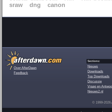
sraw
dng
canon
Sections:
Nieuws
Over AfterDawn
Downloads
Feedback
Top Downloads
Discussie
Vraag en Antwoo
Nieuws2.nl
© 1999-2026