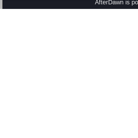
AfterDawn is p