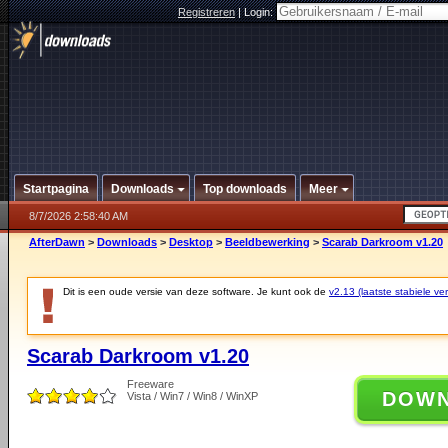
Registreren
|
Login:
Startpagina
Downloads
Top downloads
Meer
8/7/2026 2:58:40 AM
AfterDawn
>
Downloads
>
Desktop
>
Beeldbewerking
>
Scarab Darkroom v1.20
Dit is een oude versie van deze software. Je kunt ook de
v2.13 (laatste stabiele ver
Scarab Darkroom v1.20
Freeware
DOW
Vista / Win7 / Win8 / WinXP