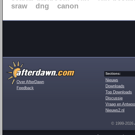
sraw
dng
canon
Sections:
Nieuws
Over AfterDawn
Downloads
Feedback
Top Downloads
Discussie
Vraag en Antwoo
Nieuws2.nl
© 1999-2026