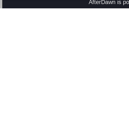
AfterDawn is p