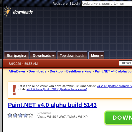
Registreren
|
Login:
Startpagina
Downloads
Top downloads
Meer
8/9/2026 4:59:58 AM
AfterDawn
>
Downloads
>
Desktop
>
Beeldbewerking
>
Paint.NET v4.0 alpha bu
Dit is een oude versie van deze software. Je kunt ook de
v4.2.13 (laatste stabiele v
of de
v4.1.6 beta (build 7012) (laatste beta versie)
.
Paint.NET v4.0 alpha build 5143
Freeware
DOW
Vista / Win10 / Win7 / Win8 / WinXP