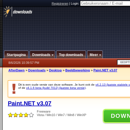
Registreren
|
Login:
Startpagina
Downloads
Top downloads
Meer
8/6/2026 10:39:57 PM
AfterDawn
>
Downloads
>
Desktop
>
Beeldbewerking
>
Paint.NET v3.07
Dit is een oude versie van deze software. Je kunt ook de
v4.2.13 (laatste stabiele v
of de
v4.1.6 beta (build 7012) (laatste beta versie)
.
Paint.NET v3.07
Freeware
DOW
Vista / Win10 / Win7 / Win8 / WinXP