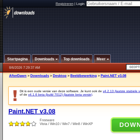
Registreren
|
Login:
Startpagina
Downloads
Top downloads
Meer
8/6/2026 7:29:37 AM
AfterDawn
>
Downloads
>
Desktop
>
Beeldbewerking
>
Paint.NET v3.08
Dit is een oude versie van deze software. Je kunt ook de
v4.2.13 (laatste stabiele v
of de
v4.1.6 beta (build 7012) (laatste beta versie)
.
Paint.NET v3.08
Freeware
DOW
Vista / Win10 / Win7 / Win8 / WinXP