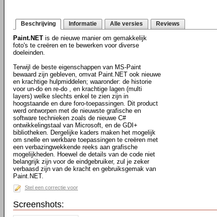
Beschrijving
Informatie
Alle versies
Reviews
Paint.NET
is de nieuwe manier om gemakkelijk
foto's te creëren en te bewerken voor diverse
doeleinden.
Terwijl de beste eigenschappen van MS-Paint
bewaard zijn gebleven, omvat Paint.NET ook nieuwe
en krachtige hulpmiddelen; waaronder: de historie
voor un-do en re-do , en krachtige lagen (multi
layers) welke slechts enkel te zien zijn in
hoogstaande en dure foro-toepassingen. Dit product
werd ontworpen met de nieuwste grafische en
software technieken zoals de nieuwe C#
ontwikkelingstaal van Microsoft, en de GDI+
bibliotheken. Dergelijke kaders maken het mogelijk
om snelle en werkbare toepassingen te creëren met
een verbazingwekkende reeks aan grafische
mogelijkheden. Hoewel de details van de code niet
belangrijk zijn voor de eindgebruiker, zul je zeker
verbaasd zijn van de kracht en gebruiksgemak van
Paint.NET.
Stel een correctie voor
Screenshots: