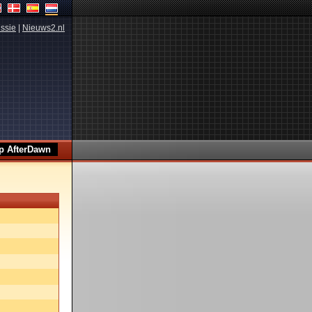
ssie
|
Nieuws2.nl