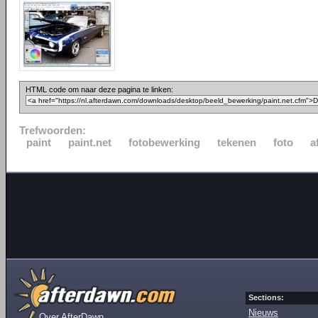
HTML code om naar deze pagina te linken:
Trefwoorden:
paint
paint.net
fotobewerking
tekenen
foto
a
Sections:
Nieuws
Over AfterDawn