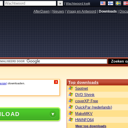
|
Wachtwoord kwijt
AfterDawn
|
Nieuws
|
Vraag en Antwoord
|
Downloads
|
Discu
Top downloads
X
ersie)
downloaden.
Spotnet
DVD Shrink
coverXP Free
QuickPar (nederlands)
NLOAD
MakeMKV
HWiNFO64
Meer top downloads