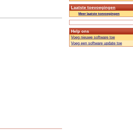
Laatste toevoegingen
Meer laatste toevoegingen
Help ons
Voeg nieuwe software toe
Voeg een software update toe