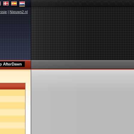
ssie
|
Nieuws2.nl