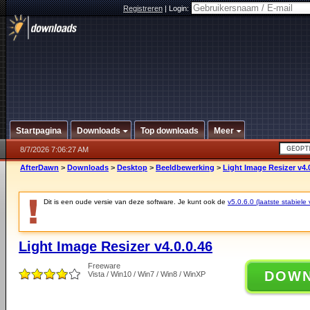
Registreren
|
Login:
Startpagina
Downloads
Top downloads
Meer
8/7/2026 7:06:27 AM
AfterDawn
>
Downloads
>
Desktop
>
Beeldbewerking
>
Light Image Resizer v4.
Dit is een oude versie van deze software. Je kunt ook de
v5.0.6.0 (laatste stabiele 
Light Image Resizer v4.0.0.46
Freeware
DOW
Vista / Win10 / Win7 / Win8 / WinXP