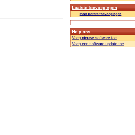
Laatste toevoegingen
Meer laatste toevoegingen
Help ons
Voeg nieuwe software toe
Voeg een software update toe