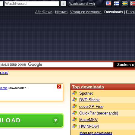
|
Wachtwoord kwijt
AfterDawn
|
Nieuws
|
Vraag en Antwoord
|
Downloads
|
Discu
0.0.46
Top downloads
X
versie)
downloaden.
Spotnet
DVD Shrink
coverXP Free
QuickPar (nederlands)
NLOAD
MakeMKV
HWiNFO64
Meer top downloads