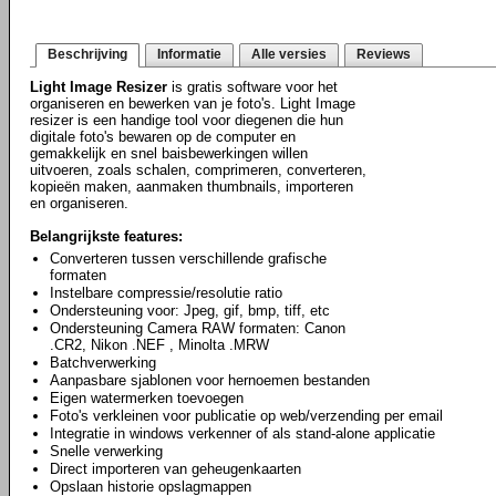
Beschrijving
Informatie
Alle versies
Reviews
Light Image Resizer
is gratis software voor het
organiseren en bewerken van je foto's. Light Image
resizer is een handige tool voor diegenen die hun
digitale foto's bewaren op de computer en
gemakkelijk en snel baisbewerkingen willen
uitvoeren, zoals schalen, comprimeren, converteren,
kopieën maken, aanmaken thumbnails, importeren
en organiseren.
Belangrijkste features:
Converteren tussen verschillende grafische
formaten
Instelbare compressie/resolutie ratio
Ondersteuning voor: Jpeg, gif, bmp, tiff, etc
Ondersteuning Camera RAW formaten: Canon
.CR2, Nikon .NEF , Minolta .MRW
Batchverwerking
Aanpasbare sjablonen voor hernoemen bestanden
Eigen watermerken toevoegen
Foto's verkleinen voor publicatie op web/verzending per email
Integratie in windows verkenner of als stand-alone applicatie
Snelle verwerking
Direct importeren van geheugenkaarten
Opslaan historie opslagmappen