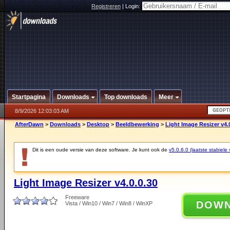
Registreren
|
Login:
Startpagina
Downloads
Top downloads
Meer
8/9/2026 12:03:03 AM
AfterDawn
>
Downloads
>
Desktop
>
Beeldbewerking
>
Light Image Resizer v4.
Dit is een oude versie van deze software. Je kunt ook de
v5.0.6.0 (laatste stabiele 
Light Image Resizer v4.0.0.30
Freeware
DOW
Vista / Win10 / Win7 / Win8 / WinXP