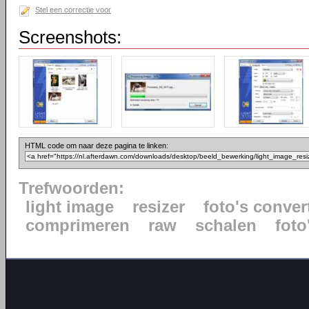
Stel een correctie voor
Screenshots:
HTML code om naar deze pagina te linken:
Trefwoorden:
light image
resizer
foto's conver
comprimeren
raw
schalen
foto