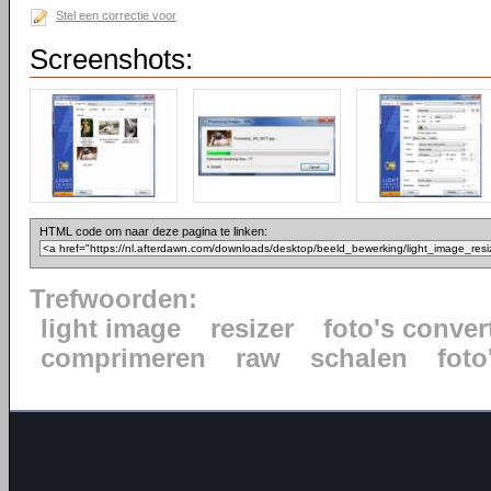
Stel een correctie voor
Screenshots:
HTML code om naar deze pagina te linken:
Trefwoorden:
light image
resizer
foto's conver
comprimeren
raw
schalen
foto