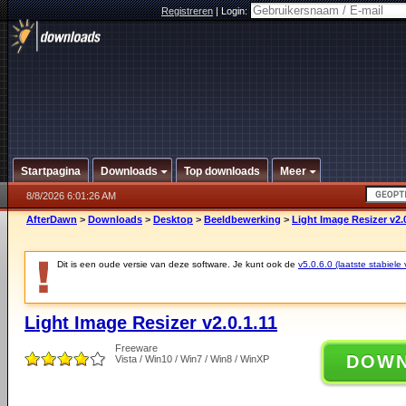
Registreren
|
Login:
Startpagina
Downloads
Top downloads
Meer
8/8/2026 6:01:26 AM
AfterDawn
>
Downloads
>
Desktop
>
Beeldbewerking
>
Light Image Resizer v2.0
Dit is een oude versie van deze software. Je kunt ook de
v5.0.6.0 (laatste stabiele 
Light Image Resizer v2.0.1.11
Freeware
DOW
Vista / Win10 / Win7 / Win8 / WinXP