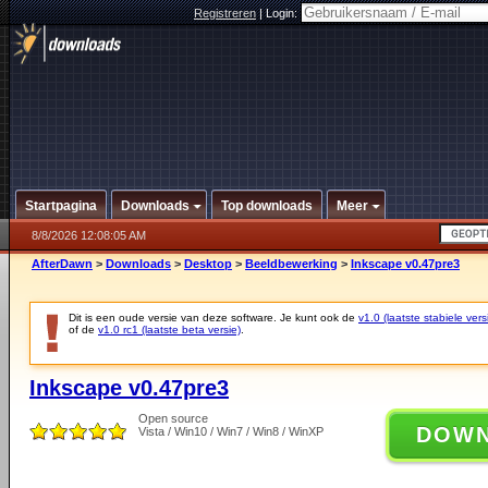
Registreren
|
Login:
Startpagina
Downloads
Top downloads
Meer
8/8/2026 12:08:05 AM
AfterDawn
>
Downloads
>
Desktop
>
Beeldbewerking
>
Inkscape v0.47pre3
Dit is een oude versie van deze software. Je kunt ook de
v1.0 (laatste stabiele vers
of de
v1.0 rc1 (laatste beta versie)
.
Inkscape v0.47pre3
Open source
DOW
Vista / Win10 / Win7 / Win8 / WinXP