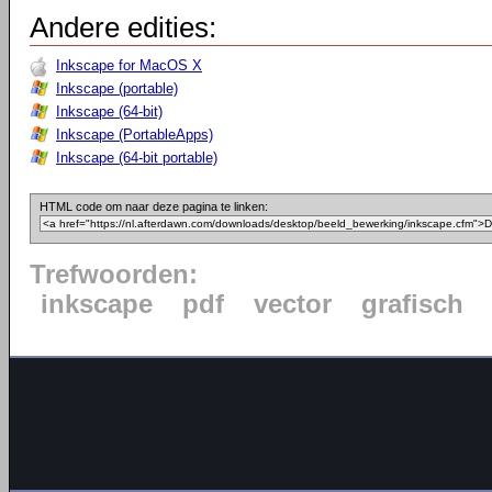
Andere edities:
Inkscape for MacOS X
Inkscape (portable)
Inkscape (64-bit)
Inkscape (PortableApps)
Inkscape (64-bit portable)
HTML code om naar deze pagina te linken:
Trefwoorden:
inkscape
pdf
vector
grafisch