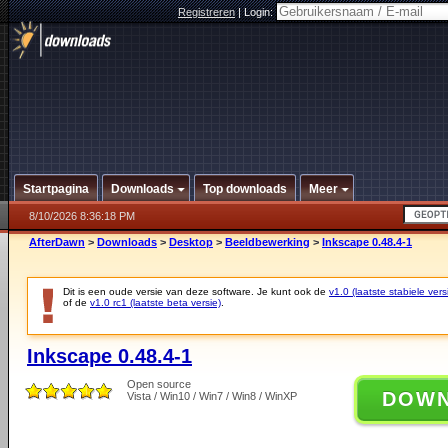
Registreren
|
Login:
Startpagina
Downloads
Top downloads
Meer
8/10/2026 8:36:18 PM
AfterDawn
>
Downloads
>
Desktop
>
Beeldbewerking
>
Inkscape 0.48.4-1
Dit is een oude versie van deze software. Je kunt ook de
v1.0 (laatste stabiele vers
of de
v1.0 rc1 (laatste beta versie)
.
Inkscape 0.48.4-1
Open source
DOW
Vista / Win10 / Win7 / Win8 / WinXP