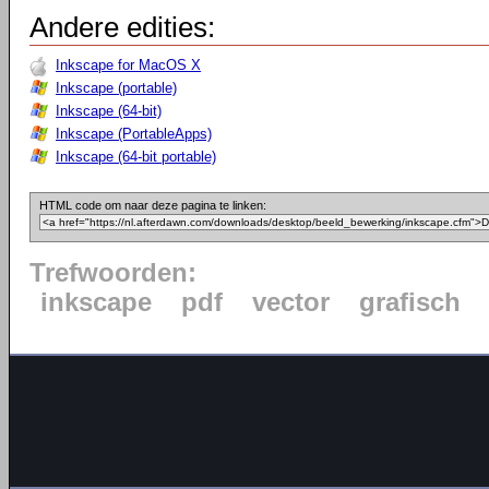
Andere edities:
Inkscape for MacOS X
Inkscape (portable)
Inkscape (64-bit)
Inkscape (PortableApps)
Inkscape (64-bit portable)
HTML code om naar deze pagina te linken:
Trefwoorden:
inkscape
pdf
vector
grafisch