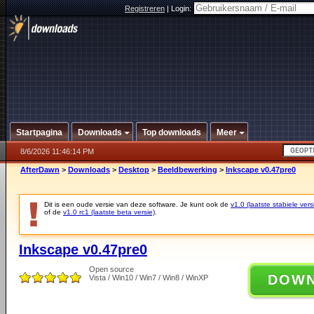
Registreren
|
Login:
Startpagina
Downloads
Top downloads
Meer
8/6/2026 11:46:14 PM
AfterDawn
>
Downloads
>
Desktop
>
Beeldbewerking
>
Inkscape v0.47pre0
Dit is een oude versie van deze software. Je kunt ook de
v1.0 (laatste stabiele vers
of de
v1.0 rc1 (laatste beta versie)
.
Inkscape v0.47pre0
Open source
DOW
Vista / Win10 / Win7 / Win8 / WinXP