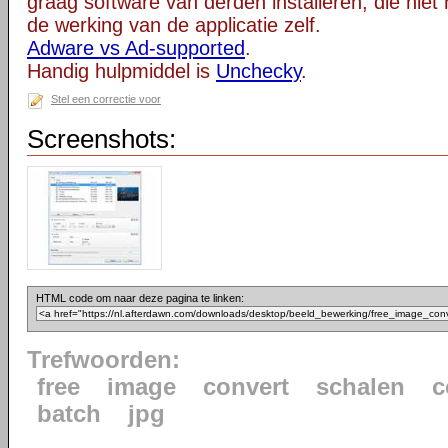
graag software van derden installeren, die niet 
de werking van de applicatie zelf.
Adware vs Ad-supported
.
Handig hulpmiddel is
Unchecky
.
Stel een correctie voor
Screenshots:
HTML code om naar deze pagina te linken:
Trefwoorden:
free
image
convert
schalen
c
batch
jpg