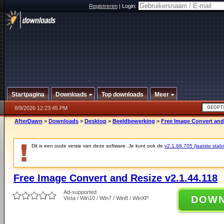
Registreren
|
Login:
Startpagina
Downloads
Top downloads
Meer
8/9/2026 12:23:45 PM
AfterDawn
>
Downloads
>
Desktop
>
Beeldbewerking
>
Free Image Convert and 
Dit is een oude versie van deze software. Je kunt ook de
v2.1.68.705 (laatste stabi
Free Image Convert and Resize v2.1.44.118
Ad-supported
DOW
Vista / Win10 / Win7 / Win8 / WinXP