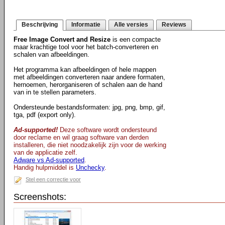
Beschrijving
Informatie
Alle versies
Reviews
Free Image Convert and Resize
is een compacte
maar krachtige tool voor het batch-converteren en
schalen van afbeeldingen.
Het programma kan afbeeldingen of hele mappen
met afbeeldingen converteren naar andere formaten,
hernoemen, herorganiseren of schalen aan de hand
van in te stellen parameters.
Ondersteunde bestandsformaten: jpg, png, bmp, gif,
tga, pdf (export only).
Ad-supported!
Deze software wordt ondersteund
door reclame en wil graag software van derden
installeren, die niet noodzakelijk zijn voor de werking
van de applicatie zelf.
Adware vs Ad-supported
.
Handig hulpmiddel is
Unchecky
.
Stel een correctie voor
Screenshots: