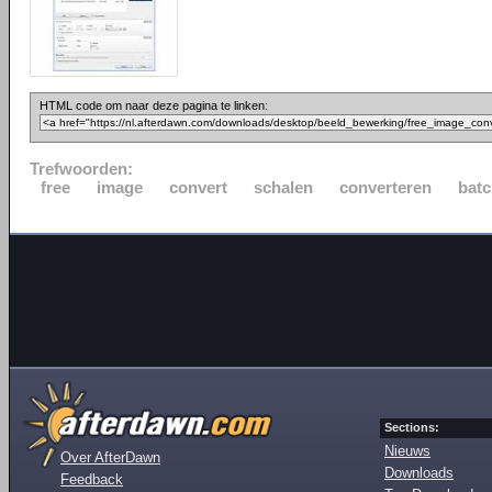
HTML code om naar deze pagina te linken:
Trefwoorden:
free
image
convert
schalen
converteren
bat
Sections:
Nieuws
Over AfterDawn
Downloads
Feedback