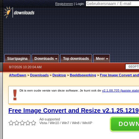
Registreren
|
Login:
Startpagina
Downloads
Top downloads
Meer
8/7/2026 10:20:04 AM
AfterDawn
>
Downloads
>
Desktop
>
Beeldbewerking
>
Free Image Convert and 
Dit is een oude versie van deze software. Je kunt ook de
v2.1.68.705 (laatste stabi
Free Image Convert and Resize v2.1.25.1219
Ad-supported
DOW
Vista / Win10 / Win7 / Win8 / WinXP