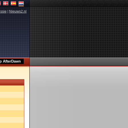
ssie
|
Nieuws2.nl