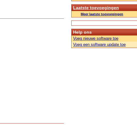
Laatste toevoegingen
Meer laatste toevoegingen
Help ons
Voeg nieuwe software toe
Voeg een software update toe