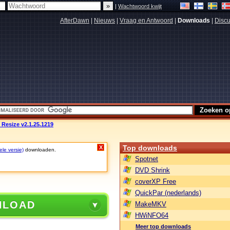
|
Wachtwoord kwijt
AfterDawn
|
Nieuws
|
Vraag en Antwoord
|
Downloads
|
Discu
Resize v2.1.25.1219
Top downloads
X
ele versie)
downloaden.
Spotnet
DVD Shrink
coverXP Free
QuickPar (nederlands)
NLOAD
MakeMKV
HWiNFO64
Meer top downloads