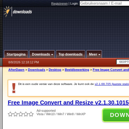
Registreren
|
Login:
Startpagina
Downloads
Top downloads
Meer
8/8/2026 12:18:12 PM
AfterDawn
>
Downloads
>
Desktop
>
Beeldbewerking
>
Free Image Convert and 
Dit is een oude versie van deze software. Je kunt ook de
v2.1.68.705 (laatste stabi
Free Image Convert and Resize v2.1.30.1015
Ad-supported
DOW
Vista / Win10 / Win7 / Win8 / WinXP