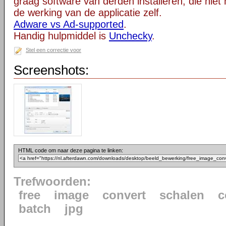
graag software van derden installeren, die niet 
de werking van de applicatie zelf.
Adware vs Ad-supported
.
Handig hulpmiddel is
Unchecky
.
Stel een correctie voor
Screenshots:
HTML code om naar deze pagina te linken:
Trefwoorden:
free
image
convert
schalen
c
batch
jpg