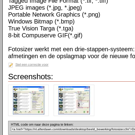
Tagged Image File Format (*.tif, *.tiff)
JPEG images (*.jpg, *.jpeg)
Portable Network Graphics (*.png)
Windows Bitmap (*.bmp)
True Vision Targa (*.tga)
8-bit Compuserve GIF(*.gif)
Fotosizer werkt met een drie-stappen-systeem: 
afmetingen en de opslagmap voor de nieuwe fo
Stel een correctie voor
Screenshots:
HTML code om naar deze pagina te linken: