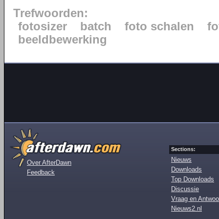
Trefwoorden:
fotosizer
batch
foto schalen
fo
beeldbewerking
Sections:
Nieuws
Over AfterDawn
Downloads
Feedback
Top Downloads
Discussie
Vraag en Antwoo
Nieuws2.nl