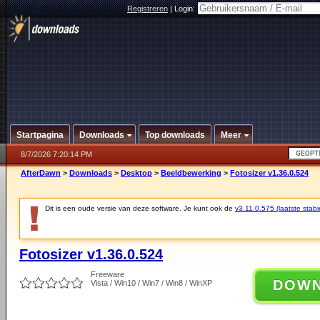
Registreren
|
Login:
Startpagina
Downloads
Top downloads
Meer
8/7/2026 7:20:14 PM
AfterDawn
>
Downloads
>
Desktop
>
Beeldbewerking
>
Fotosizer v1.36.0.524
Dit is een oude versie van deze software. Je kunt ook de
v3.11.0.575 (laatste stabi
Fotosizer v1.36.0.524
Freeware
DOW
Vista / Win10 / Win7 / Win8 / WinXP