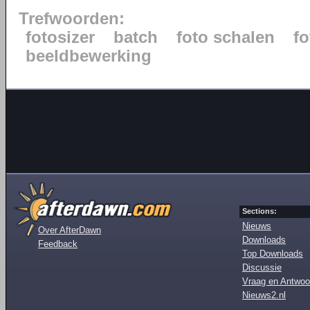
Trefwoorden:
fotosizer
batch
foto schalen
fo
beeldbewerking
Sections:
Nieuws
Over AfterDawn
Downloads
Feedback
Top Downloads
Discussie
Vraag en Antwoo
Nieuws2.nl