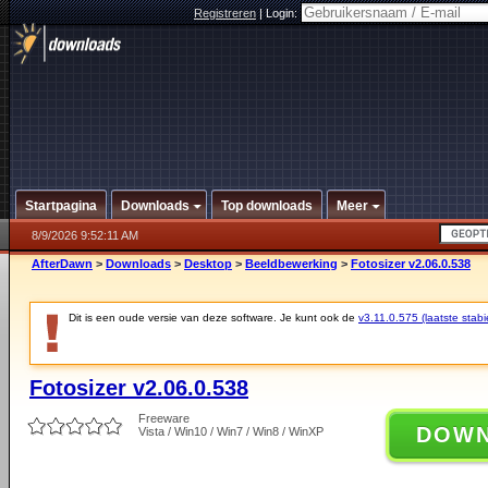
Registreren
|
Login:
Startpagina
Downloads
Top downloads
Meer
8/9/2026 9:52:11 AM
AfterDawn
>
Downloads
>
Desktop
>
Beeldbewerking
>
Fotosizer v2.06.0.538
Dit is een oude versie van deze software. Je kunt ook de
v3.11.0.575 (laatste stabi
Fotosizer v2.06.0.538
Freeware
DOW
Vista / Win10 / Win7 / Win8 / WinXP