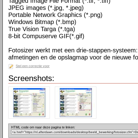
Tagged Image File Format (*.tif, *.tiff)
JPEG images (*.jpg, *.jpeg)
Portable Network Graphics (*.png)
Windows Bitmap (*.bmp)
True Vision Targa (*.tga)
8-bit Compuserve GIF(*.gif)
Fotosizer werkt met een drie-stappen-systeem: 
afmetingen en de opslagmap voor de nieuwe fo
Stel een correctie voor
Screenshots:
HTML code om naar deze pagina te linken: