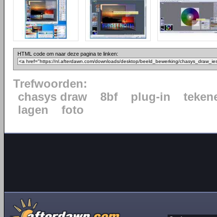
HTML code om naar deze pagina te linken:
Trefwoorden:
chasys draw
8bf
plug-in
teken
lagen
foto