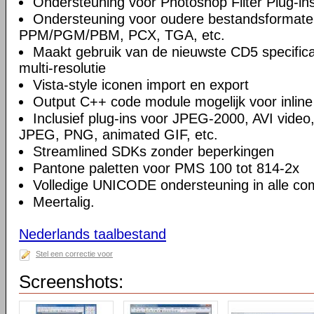
Ondersteuning voor Photoshop Filter Plug-in
Ondersteuning voor oudere bestandsformate
PPM/PGM/PBM, PCX, TGA, etc.
Maakt gebruik van de nieuwste CD5 specifica
multi-resolutie
Vista-style iconen import en export
Output C++ code module mogelijk voor inline
Inclusief plug-ins voor JPEG-2000, AVI video
JPEG, PNG, animated GIF, etc.
Streamlined SDKs zonder beperkingen
Pantone paletten voor PMS 100 tot 814-2x
Volledige UNICODE ondersteuning in alle c
Meertalig.
Nederlands taalbestand
Stel een correctie voor
Screenshots: