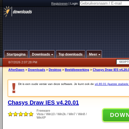
Registreren
|
Login:
Startpagina
Downloads
Top downloads
Meer
8/7/2026 2:07:28 PM
AfterDawn
>
Downloads
>
Desktop
>
Beeldbewerking
>
Chasys Draw IES v4.20.
Dit is een oude versie van deze software. Je kunt ook de
v4.80.01 (laatste stabiele
Chasys Draw IES v4.20.01
Freeware
DOW
Vista / Win10 / Win2k / Win7 / Win8 /
WinXP