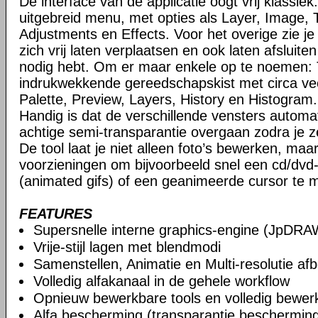
De interface van de applicatie oogt vrij klassi
uitgebreid menu, met opties als Layer, Image, 
Adjustments en Effects. Voor het overige zie je
zich vrij laten verplaatsen en ook laten afsluite
nodig hebt. Om er maar enkele op te noemen: 
indrukwekkende gereedschapskist met circa vee
Palette, Preview, Layers, History en Histogram.
Handig is dat de verschillende vensters automa
achtige semi-transparantie overgaan zodra je ze
De tool laat je niet alleen foto’s bewerken, maa
voorzieningen om bijvoorbeeld snel een cd/dvd
(animated gifs) of een geanimeerde cursor te 
FEATURES
Supersnelle interne graphics-engine (JpDRA
Vrije-stijl lagen met blendmodi
Samenstellen, Animatie en Multi-resolutie af
Volledig alfakanaal in de gehele workflow
Opnieuw bewerkbare tools en volledig bewer
Alfa bescherming (transparantie beschermin