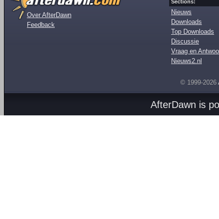
Sections:
Nieuws
Over AfterDawn
Downloads
Feedback
Top Downloads
Discussie
Vraag en Antwoo
Nieuws2.nl
© 1999-2026
AfterDawn is p