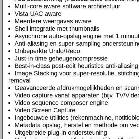
Multi-core aware software architectuur
Vista UAC aware
Meerdere weergaves aware
Shell integratie met thumbnails
Asynchrone auto-opslag engine met 1 minuut
Anti-aliasing en super-sampling ondersteunin
Onbeperkte Undo/Redo
Just-in-time geheugencompressie
Best-in-class post-edit heuristics anti-aliasin
Image Stacking voor super-resolutie, stitchi
removal
Geavanceerde afdrukmogelijkheden en scann
Video capture vanaf apparaten (bijv. TV/Vide
Video sequence composer engine
Video Screen Capture
Ingebouwde utilities (rekenmachine, notitiebl
Metadata opslag, herstel en methode om vect
Uitgebreide plug-in ondersteuning