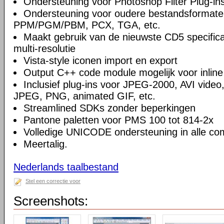
Ondersteuning voor Photoshop Filter Plug-in
Ondersteuning voor oudere bestandsformate
PPM/PGM/PBM, PCX, TGA, etc.
Maakt gebruik van de nieuwste CD5 specifica
multi-resolutie
Vista-style iconen import en export
Output C++ code module mogelijk voor inline
Inclusief plug-ins voor JPEG-2000, AVI video
JPEG, PNG, animated GIF, etc.
Streamlined SDKs zonder beperkingen
Pantone paletten voor PMS 100 tot 814-2x
Volledige UNICODE ondersteuning in alle c
Meertalig.
Nederlands taalbestand
Stel een correctie voor
Screenshots: