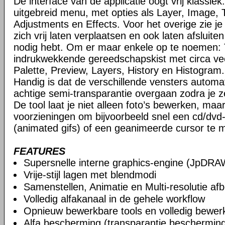
De interface van de applicatie oogt vrij klassi
uitgebreid menu, met opties als Layer, Image, 
Adjustments en Effects. Voor het overige zie je
zich vrij laten verplaatsen en ook laten afsluite
nodig hebt. Om er maar enkele op te noemen: 
indrukwekkende gereedschapskist met circa vee
Palette, Preview, Layers, History en Histogram.
Handig is dat de verschillende vensters automa
achtige semi-transparantie overgaan zodra je ze
De tool laat je niet alleen foto’s bewerken, maa
voorzieningen om bijvoorbeeld snel een cd/dvd
(animated gifs) of een geanimeerde cursor te 
FEATURES
Supersnelle interne graphics-engine (JpDRA
Vrije-stijl lagen met blendmodi
Samenstellen, Animatie en Multi-resolutie af
Volledig alfakanaal in de gehele workflow
Opnieuw bewerkbare tools en volledig bewer
Alfa bescherming (transparantie beschermin