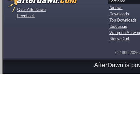
Sections:
Nieuws
Over AfterDawn
Downloads
Feedback
Top Downloads
Discussie
Vraag en Antwoo
Nieuws2.nl
© 1999-2026
AfterDawn is p