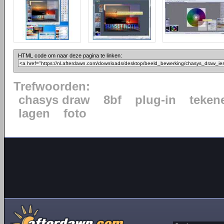
HTML code om naar deze pagina te linken:
Trefwoorden:
chasys draw
8bf
plug-in
teken
lagen
foto