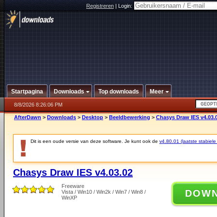
Registreren
|
Login:
Startpagina
Downloads
Top downloads
Meer
8/8/2026 8:26:06 PM
AfterDawn
>
Downloads
>
Desktop
>
Beeldbewerking
>
Chasys Draw IES v4.03.
Dit is een oude versie van deze software. Je kunt ook de
v4.80.01 (laatste stabiele
Chasys Draw IES v4.03.02
Freeware
DOW
Vista / Win10 / Win2k / Win7 / Win8 /
WinXP