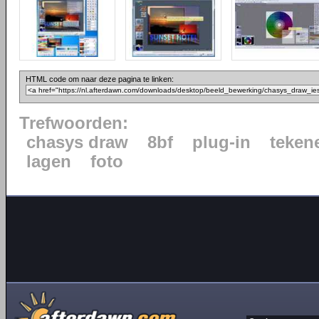
HTML code om naar deze pagina te linken:
Trefwoorden:
chasys draw
8bf
plug-in
teken
lagen
foto