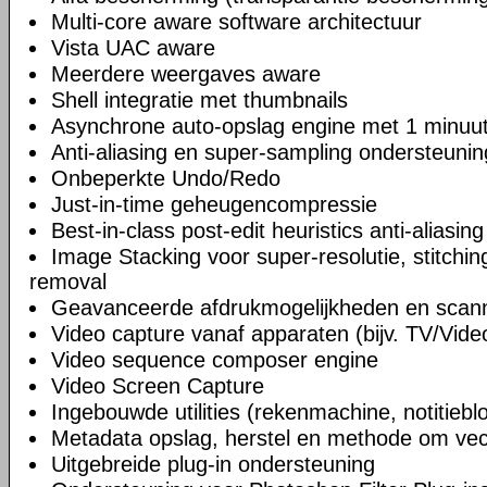
Multi-core aware software architectuur
Vista UAC aware
Meerdere weergaves aware
Shell integratie met thumbnails
Asynchrone auto-opslag engine met 1 minuut
Anti-aliasing en super-sampling ondersteunin
Onbeperkte Undo/Redo
Just-in-time geheugencompressie
Best-in-class post-edit heuristics anti-aliasin
Image Stacking voor super-resolutie, stitchi
removal
Geavanceerde afdrukmogelijkheden en scann
Video capture vanaf apparaten (bijv. TV/Vide
Video sequence composer engine
Video Screen Capture
Ingebouwde utilities (rekenmachine, notitiebl
Metadata opslag, herstel en methode om vect
Uitgebreide plug-in ondersteuning