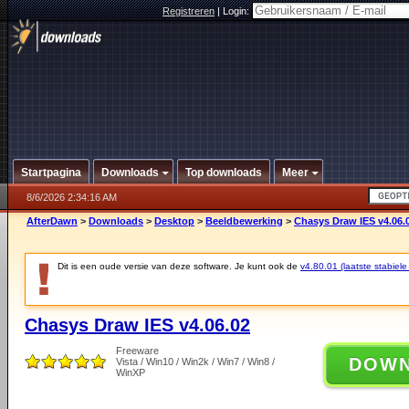
Registreren
|
Login:
Startpagina
Downloads
Top downloads
Meer
8/6/2026 2:34:16 AM
AfterDawn
>
Downloads
>
Desktop
>
Beeldbewerking
>
Chasys Draw IES v4.06.
Dit is een oude versie van deze software. Je kunt ook de
v4.80.01 (laatste stabiele
Chasys Draw IES v4.06.02
Freeware
DOW
Vista / Win10 / Win2k / Win7 / Win8 /
WinXP