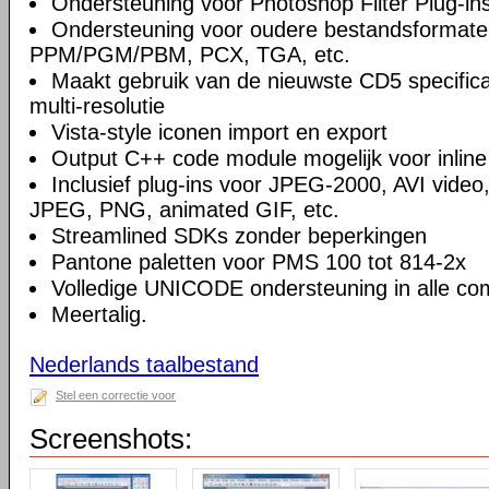
Ondersteuning voor Photoshop Filter Plug-in
Ondersteuning voor oudere bestandsformate
PPM/PGM/PBM, PCX, TGA, etc.
Maakt gebruik van de nieuwste CD5 specifica
multi-resolutie
Vista-style iconen import en export
Output C++ code module mogelijk voor inline
Inclusief plug-ins voor JPEG-2000, AVI video
JPEG, PNG, animated GIF, etc.
Streamlined SDKs zonder beperkingen
Pantone paletten voor PMS 100 tot 814-2x
Volledige UNICODE ondersteuning in alle c
Meertalig.
Nederlands taalbestand
Stel een correctie voor
Screenshots: