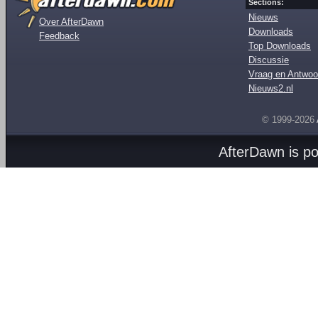
Sections:
Nieuws
Over AfterDawn
Downloads
Feedback
Top Downloads
Discussie
Vraag en Antwoo
Nieuws2.nl
© 1999-2026
AfterDawn is p