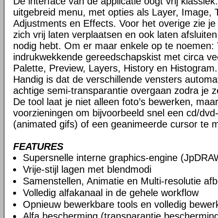
De interface van de applicatie oogt vrij klassi
uitgebreid menu, met opties als Layer, Image, 
Adjustments en Effects. Voor het overige zie je
zich vrij laten verplaatsen en ook laten afsluite
nodig hebt. Om er maar enkele op te noemen: 
indrukwekkende gereedschapskist met circa vee
Palette, Preview, Layers, History en Histogram.
Handig is dat de verschillende vensters automa
achtige semi-transparantie overgaan zodra je ze
De tool laat je niet alleen foto’s bewerken, maa
voorzieningen om bijvoorbeeld snel een cd/dvd
(animated gifs) of een geanimeerde cursor te 
FEATURES
Supersnelle interne graphics-engine (JpDRA
Vrije-stijl lagen met blendmodi
Samenstellen, Animatie en Multi-resolutie af
Volledig alfakanaal in de gehele workflow
Opnieuw bewerkbare tools en volledig bewer
Alfa bescherming (transparantie beschermin