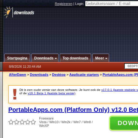
Registreren
|
Login:
Startpagina
Downloads
Top downloads
Meer
8/8/2026 11:20:44 AM
AfterDawn
>
Downloads
>
Desktop
>
Applicatie starters
>
PortableApps.com (Pla
Dit is een oude versie van deze software. Je kunt ook de
v17.0.1 (laatste stabiele v
of de
v16.1 Beta 1 (laatste beta versie)
.
PortableApps.com (Platform Only) v12.0 Bet
Freeware
DOW
Vista / Win10 / Win2k / Win7 / Win8 /
WinXP