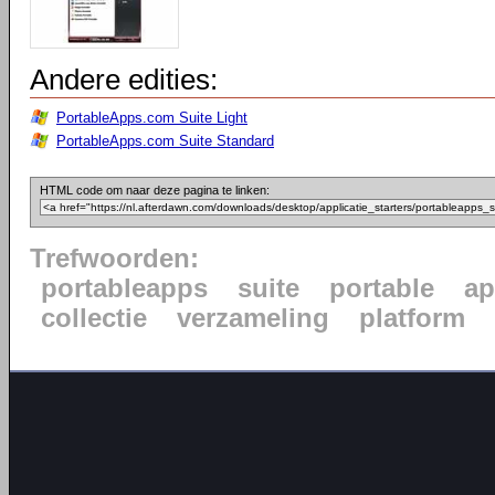
Andere edities:
PortableApps.com Suite Light
PortableApps.com Suite Standard
HTML code om naar deze pagina te linken:
Trefwoorden:
portableapps
suite
portable
ap
collectie
verzameling
platform