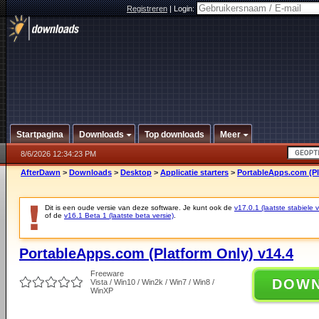
Registreren
|
Login:
Startpagina
Downloads
Top downloads
Meer
8/6/2026 12:34:23 PM
AfterDawn
>
Downloads
>
Desktop
>
Applicatie starters
>
PortableApps.com (Pl
Dit is een oude versie van deze software. Je kunt ook de
v17.0.1 (laatste stabiele v
of de
v16.1 Beta 1 (laatste beta versie)
.
PortableApps.com (Platform Only) v14.4
Freeware
DOW
Vista / Win10 / Win2k / Win7 / Win8 /
WinXP