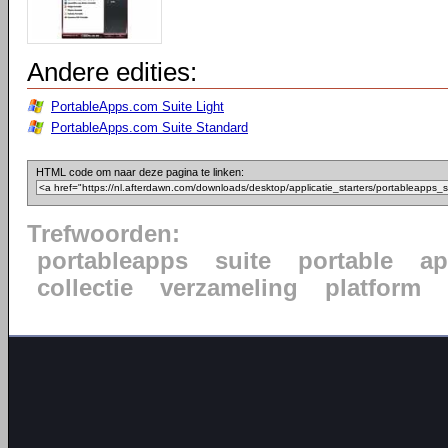
Andere edities:
PortableApps.com Suite Light
PortableApps.com Suite Standard
HTML code om naar deze pagina te linken:
Trefwoorden:
portableapps
suite
portable
ap
collectie
verzameling
platform