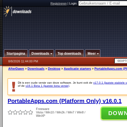
Registreren
|
Login:
Startpagina
Downloads
Top downloads
Meer
8/8/2026 11:44:00 PM
AfterDawn
>
Downloads
>
Desktop
>
Applicatie starters
>
PortableApps.com (Pl
Dit is een oude versie van deze software. Je kunt ook de
v17.0.1 (laatste stabiele v
of de
v16.1 Beta 1 (laatste beta versie)
.
PortableApps.com (Platform Only) v16.0.1
Freeware
DOW
Vista / Win10 / Win2k / Win7 / Win8 /
WinXP