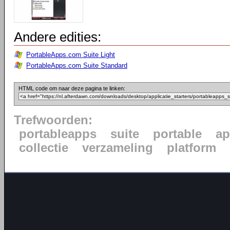
Andere edities:
PortableApps.com Suite Light
PortableApps.com Suite Standard
HTML code om naar deze pagina te linken:
Trefwoorden:
portableapps
suite
portable
ap
collectie
verzameling
platform